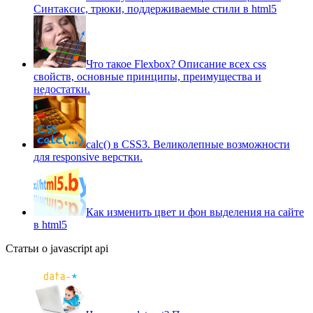
Синтаксис, трюки, поддерживаемые стили в html5
Что такое Flexbox? Описание всех css
свойств, основные принципы, преимущества и
недостатки.
сalc() в CSS3. Великолепные возможности
для responsive верстки.
Как изменить цвет и фон выделения на сайте
в html5
Статьи о javascript api