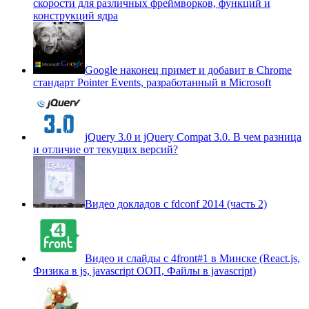
скорости для различных фреймворков, функций и
конструкций ядра
Google наконец примет и добавит в Chrome
стандарт Pointer Events, разработанный в Microsoft
jQuery 3.0 и jQuery Compat 3.0. В чем разница
и отличие от текущих версий?
Видео докладов с fdconf 2014 (часть 2)
Видео и слайды с 4front#1 в Минске (React.js,
Физика в js, javascript ООП, Файлы в javascript)