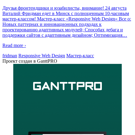
Друзья фронтендщики и юзабилисты, внимание! 24 августа
Виталий Фридман едет в Минск с полноценным 10-часовым
мастер-классом! Мастер-класс «Responsive Web Design« Все о:
Новых паттернах и инновационных подходах к
проектированию адаптивных модулей; Способах дебага и
поддержки сайтов с адаптивным дизайном; Оптимизация
…
Read more ›
fridman
Responsive Web Design
Мастер-класс
Проект создан в GanttPRO