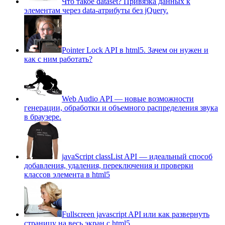
Что такое dataset? Привязка данных к
элементам через data-атрибуты без jQuery.
Pointer Lock API в html5. Зачем он нужен и
как с ним работать?
Web Audio API — новые возможности
генерации, обработки и объемного распределения звука
в браузере.
javaScript classList API — идеальный способ
добавления, удаления, переключения и проверки
классов элемента в html5
Fullscreen javascript API или как развернуть
страницу на весь экран c html5.