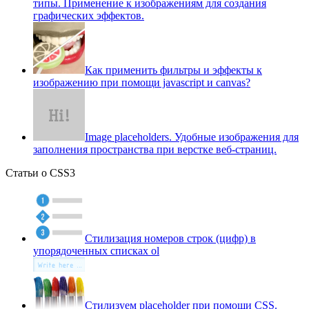
типы. Применение к изображениям для создания
графических эффектов.
Как применить фильтры и эффекты к
изображению при помощи javascript и canvas?
Image placeholders. Удобные изображения для
заполнения пространства при верстке веб-страниц.
Статьи о CSS3
Стилизация номеров строк (цифр) в
упорядоченных списках ol
Стилизуем placeholder при помощи CSS.