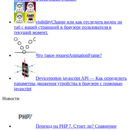
visibilityChange или как отследить виден ли
таб с вашей страницей в браузере пользователя в
текущий момент.
Что такое requestAnimationFrame?
Devicemotion javascript API — Как определить
параметры движения утройства в браузере с помощью
javascript
Новости
Переход на PHP 7. Cтоит ли? Сравнение