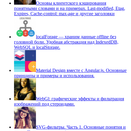
Основы клиентского кэширования
понятными словами и на примерах. Last-modified, Etag,
Expires, Cache-control: max-age и другие заголовки
localForage — храним данные offline без
головной боли. Удобная абстракция над IndexedDB,
WebSQL и localStorage.
Material Design вместе с Angular.js. Основные
принципы и примеры и использования.
WebGl: графические эффекты и фильтрация
изображений под стероидами.
SVG-фильтры. Часть 1. Основные понятия и