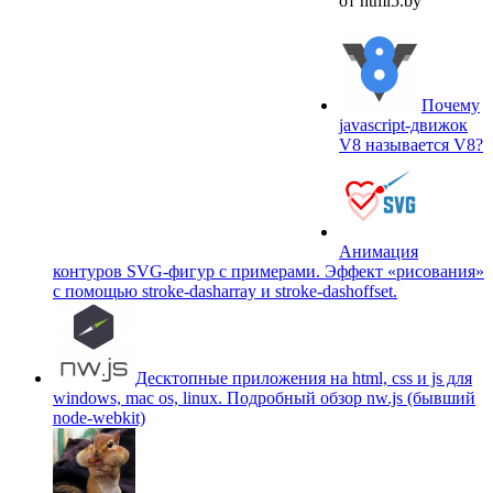
от html5.by
Почему
javascript-движок
V8 называется V8?
Анимация
контуров SVG-фигур с примерами. Эффект «рисования»
c помощью stroke-dasharray и stroke-dashoffset.
Десктопные приложения на html, css и js для
windows, mac os, linux. Подробный обзор nw.js (бывший
node-webkit)