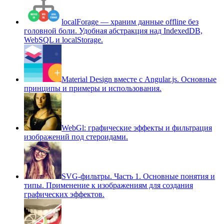
localForage — храним данные offline без
головной боли. Удобная абстракция над IndexedDB,
WebSQL и localStorage.
Material Design вместе с Angular.js. Основные
принципы и примеры и использования.
WebGl: графические эффекты и фильтрация
изображений под стероидами.
SVG-фильтры. Часть 1. Основные понятия и
типы. Применение к изображениям для создания
графических эффектов.