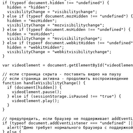
if (typeof document.hidden !== "undefined") {

  hidden = "hidden";

  visibilityChange = "visibilitychange";

} else if (typeof document.mozHidden !== "undefined") {

  hidden = "mozHidden";

  visibilityChange = "mozvisibilitychange";

} else if (typeof document.msHidden !== "undefined") {

  hidden = "msHidden";

  visibilityChange = "msvisibilitychange";

} else if (typeof document.webkitHidden !== "undefined"
  hidden = "webkitHidden";

  visibilityChange = "webkitvisibilitychange";

}

var videoElement = document.getElementById("videoElemen
// если страница скрыта - поставить видео на паузу

// если страница активна - продолжить воспроизведение

function handleVisibilityChange() {

  if (document[hidden]) {

    videoElement.pause();

  } else if (sessionStorage.isPaused !== "true") {

    videoElement.play();

  }

}

// предупредить, если браузер не поддерживает addEventL
if (typeof document.addEventListener === "undefined" ||
  alert("Демо требует нормального браузера с поддержкой
} else {
