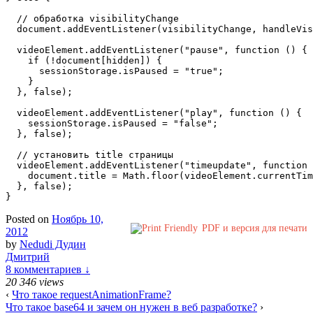
  // обработка visibilityChange

  document.addEventListener(visibilityChange, handleVis
  videoElement.addEventListener("pause", function () {

    if (!document[hidden]) {

      sessionStorage.isPaused = "true";

    }

  }, false);

  videoElement.addEventListener("play", function () {

    sessionStorage.isPaused = "false";

  }, false);

  // установить title страницы

  videoElement.addEventListener("timeupdate", function 
    document.title = Math.floor(videoElement.currentTim
  }, false);

Posted on
Ноябрь 10,
PDF и версия для печати
2012
by
Nedudi Дудин
Дмитрий
8 комментариев ↓
20 346 views
‹
Что такое requestAnimationFrame?
Что такое base64 и зачем он нужен в веб разработке?
›