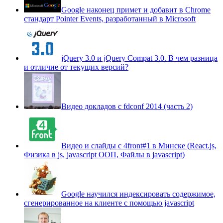
Google наконец примет и добавит в Chrome
стандарт Pointer Events, разработанный в Microsoft
jQuery 3.0 и jQuery Compat 3.0. В чем разница
и отличие от текущих версий?
Видео докладов с fdconf 2014 (часть 2)
Видео и слайды с 4front#1 в Минске (React.js,
Физика в js, javascript ООП, Файлы в javascript)
Google научился индексировать содержимое,
сгенерированное на клиенте с помощью javascript