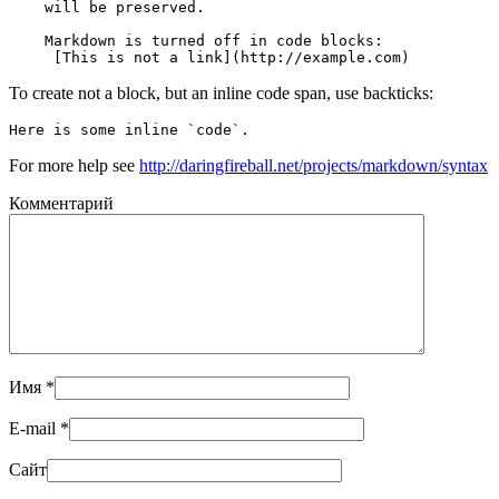
To create not a block, but an inline code span, use backticks:
Here is some inline `code`.
For more help see
http://daringfireball.net/projects/markdown/syntax
Комментарий
Имя
*
E-mail
*
Сайт