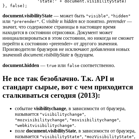
              'state:' + document.visibilityState)

document.visibilityState
— может быть
,
"visible"
"hidden"
или
. C
visible
и
hidden
все понятно.
prerender
—
"prerender"
значит, что содержимое страницы в настоящее время
находится в состоянии отрисовки. Документ может
инициализироваться в этом состоянии, но никогда не сможет
перейти к состоянию «prerender» от другого значения.
Производители браузеров не исключают добавления новых
значений
document.visibilityState
в будущем.
document.hidden
—
или
соответственно.
true
false
Не все так безоблачно. Т.к. API и
стандарт сырые, вот с чем приходится
сталкиваться сегодня (2013):
событие
visibilitychange
, в зависимости от браузера,
называется
,
"visibilitychange"
,
,
"mozvisibilitychange"
"msvisibilitychange"
.
"webkitvisibilitychange"
поле
document.visibilityState
, в зависимости от браузера,
называется
,
,
"visibilityState"
"mozVisibilityState"