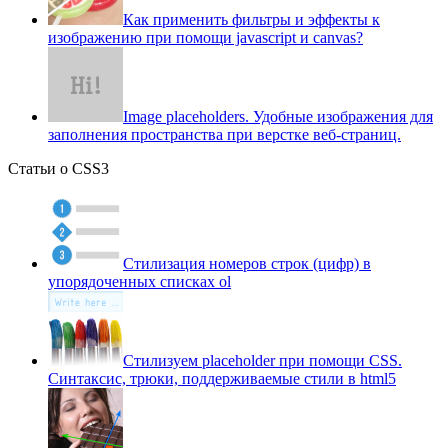
Как применить фильтры и эффекты к
изображению при помощи javascript и canvas?
Image placeholders. Удобные изображения для
заполнения пространства при верстке веб-страниц.
Статьи о CSS3
Стилизация номеров строк (цифр) в
упорядоченных списках ol
Стилизуем placeholder при помощи CSS.
Синтаксис, трюки, поддерживаемые стили в html5