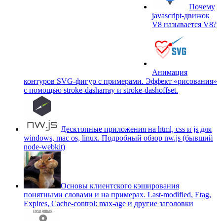
Почему
javascript-движок
V8 называется V8?
Анимация
контуров SVG-фигур с примерами. Эффект «рисования»
c помощью stroke-dasharray и stroke-dashoffset.
Десктопные приложения на html, css и js для
windows, mac os, linux. Подробный обзор nw.js (бывший
node-webkit)
Основы клиентского кэширования
понятными словами и на примерах. Last-modified, Etag,
Expires, Cache-control: max-age и другие заголовки