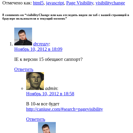
Отмечено как:
html5
,
javascript
,
Page Visibility
,
visibilitychange
8 comments on “
visibilityChange или как отследить виден ли таб с вашей страницей в
браузере пользователя в текущий момент.
”
drcreazy
:
Ноябрь 10, 2012 в 18:09
IE к версии 15 обещают саппорт?
Ответить
admin
:
Ноябрь 10, 2012 в 18:58
В 10-м все будет
http://caniuse.com/#search=pagevisibility
Ответить