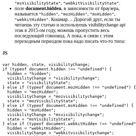
,
.
"msVisibilityState"
"webkitVisibilityState"
поле
document.hidden
, в зависимости от браузера,
называется
,
,
,
"hidden"
"mozHidden"
"msHidden"
. Кошмар… Дорогой друг, если ты
"webkitHidden"
читаешь эту статью и используешь visibilitychange api
этак в 2015-ом году, можешь пропустить весь
последующий говнокод. А пока, в связи с этим
переходным периодом пока надо писать что-то типа:
JS
var hidden, state, visibilityChange; 

if (typeof document.hidden !== "undefined") {

  hidden = "hidden";

  visibilityChange = "visibilitychange";

  state = "visibilityState";

} else if (typeof document.mozHidden !== "undefined") {

  hidden = "mozHidden";

  visibilityChange = "mozvisibilitychange";

  state = "mozVisibilityState";

} else if (typeof document.msHidden !== "undefined") {

  hidden = "msHidden";

  visibilityChange = "msvisibilitychange";

  state = "msVisibilityState";

} else if (typeof document.webkitHidden !== "undefined"
  hidden = "webkitHidden";

  visibilityChange = "webkitvisibilitychange";
