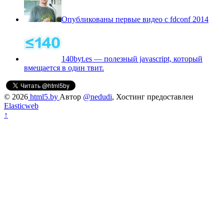
Опубликованы первые видео с fdconf 2014
140byt.es — полезный javascript, который
вмещается в один твит.
© 2026
html5.by
Aвтор
@nedudi
, Хостинг предоставлен
Elasticweb
↑