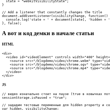
  state = "webkitVisibilityState";

}

// Add a listener that constantly changes the title

document.addEventListener(visibilityChange, function() 
  console.log('state = ' + document[state], 'hidden = '
А вот и код демки в начале статьи
HTML
<div>

  <video id="videoElement" controls width="400" height=
    <source src="/blogdemo/video/chrome.webm" type="vid
    <source src="/blogdemo/video/chrome.ogv" type="vide
    <source src="/blogdemo/video/chrome.mp4" type="vide
  </video>

JS
// видео изначально стоит на паузе (true в ковычках пот
sessionStorage.isPaused = "true";

// зададим тестовые переменные для hidden property и со
var hidden, visibilityChange;
