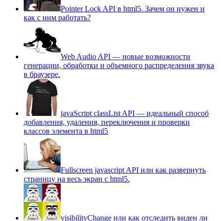
Pointer Lock API в html5. Зачем он нужен и
как с ним работать?
Web Audio API — новые возможности
генерации, обработки и объемного распределения звука
в браузере.
javaScript classList API — идеальный способ
добавления, удаления, переключения и проверки
классов элемента в html5
Fullscreen javascript API или как развернуть
страницу на весь экран c html5.
visibilityChange или как отследить виден ли