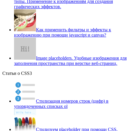
типы. Применение к изображениям для создания
графических эффектов.
Как применить фильтры и эффекты к
изображению при помощи javascript и canvas?
Image placeholders. Удобные изображения для
заполнения пространства при верстке веб-страниц.
Статьи о CSS3
Стилизация номеров строк (цифр) в
упорядоченных списках ol
Стилизуем placeholder при помощи CSS.