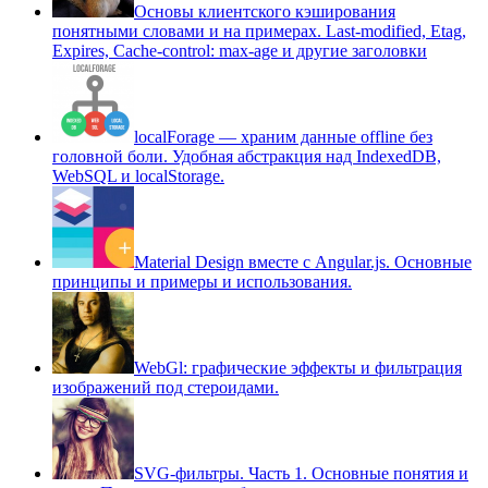
Основы клиентского кэширования
понятными словами и на примерах. Last-modified, Etag,
Expires, Cache-control: max-age и другие заголовки
localForage — храним данные offline без
головной боли. Удобная абстракция над IndexedDB,
WebSQL и localStorage.
Material Design вместе с Angular.js. Основные
принципы и примеры и использования.
WebGl: графические эффекты и фильтрация
изображений под стероидами.
SVG-фильтры. Часть 1. Основные понятия и