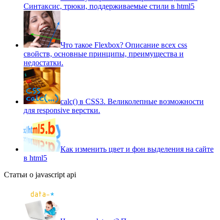
Синтаксис, трюки, поддерживаемые стили в html5
Что такое Flexbox? Описание всех css
свойств, основные принципы, преимущества и
недостатки.
сalc() в CSS3. Великолепные возможности
для responsive верстки.
Как изменить цвет и фон выделения на сайте
в html5
Статьи о javascript api