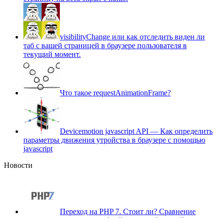
visibilityChange или как отследить виден ли
таб с вашей страницей в браузере пользователя в
текущий момент.
Что такое requestAnimationFrame?
Devicemotion javascript API — Как определить
параметры движения утройства в браузере с помощью
javascript
Новости
Переход на PHP 7. Cтоит ли? Сравнение