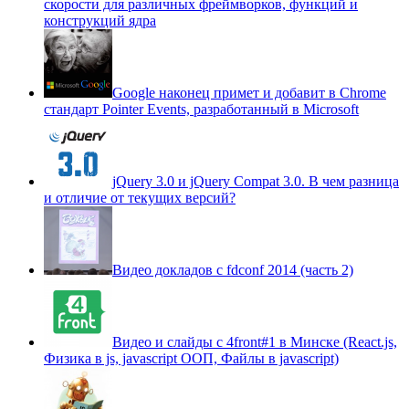
скорости для различных фреймворков, функций и
конструкций ядра
Google наконец примет и добавит в Chrome
стандарт Pointer Events, разработанный в Microsoft
jQuery 3.0 и jQuery Compat 3.0. В чем разница
и отличие от текущих версий?
Видео докладов с fdconf 2014 (часть 2)
Видео и слайды с 4front#1 в Минске (React.js,
Физика в js, javascript ООП, Файлы в javascript)