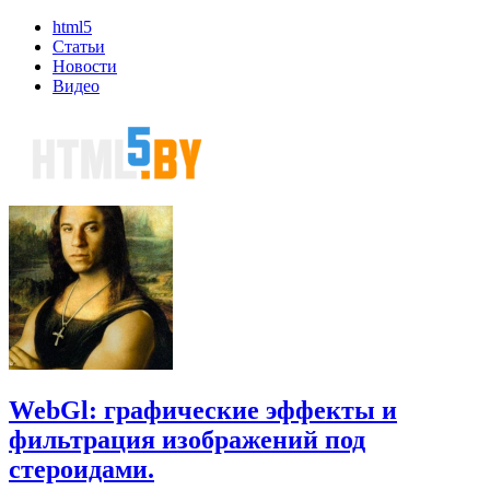
html5
Статьи
Новости
Видео
WebGl: графические эффекты и
фильтрация изображений под
стероидами.