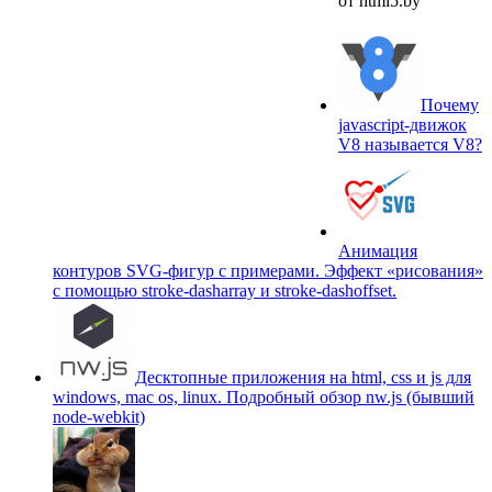
от html5.by
Почему
javascript-движок
V8 называется V8?
Анимация
контуров SVG-фигур с примерами. Эффект «рисования»
c помощью stroke-dasharray и stroke-dashoffset.
Десктопные приложения на html, css и js для
windows, mac os, linux. Подробный обзор nw.js (бывший
node-webkit)