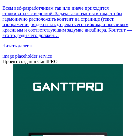
Всем веб-разработчикам так или иначе приходится
сталкиваться с версткой. Задача заключается в том, чтобы
гармонично расположить контент на странице (текст,
изображения, видео и т.п.), сделать его гибким, отзывчивым,
красивым и соответствующим задумке дизайнера. Контент —
это то, ради чего должен
…
Читать далее »
image
placeholder
service
Проект создан в GanttPRO