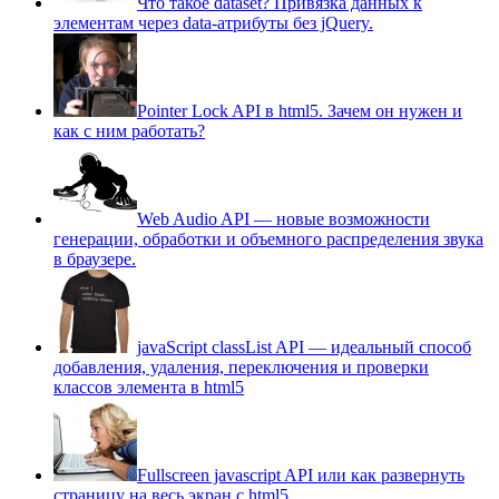
Что такое dataset? Привязка данных к
элементам через data-атрибуты без jQuery.
Pointer Lock API в html5. Зачем он нужен и
как с ним работать?
Web Audio API — новые возможности
генерации, обработки и объемного распределения звука
в браузере.
javaScript classList API — идеальный способ
добавления, удаления, переключения и проверки
классов элемента в html5
Fullscreen javascript API или как развернуть
страницу на весь экран c html5.