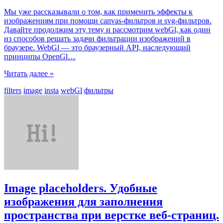
Мы уже рассказывали о том, как применить эффекты к
изображениям при помощи canvas-фильтров и svg-фильтров.
Давайте продолжим эту тему и рассмотрим webGl, как один
из способов решать задачи фильтрации изображений в
браузере. WebGl — это браузерный API, наследующий
принципы OpenGl
…
Читать далее »
filters
image
insta
webGl
фильтры
Image placeholders. Удобные
изображения для заполнения
пространства при верстке веб-страниц.