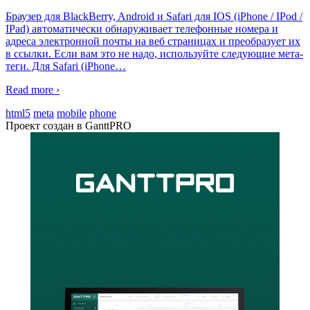
Браузер для BlackBerry, Android и Safari для IOS (iPhone / IPod /
IPad) автоматически обнаруживает телефонные номера и
адреса электронной почты на веб страницах и преобразует их
в ссылки. Если вам это не надо, используйте следующие мета-
теги. Для Safari (iPhone
…
Read more ›
html5
meta
mobile
phone
Проект создан в GanttPRO