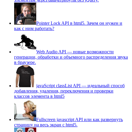
Pointer Lock API в html5. Зачем он нужен и
как с ним работать?
Web Audio API — новые возможности
генерации, обработки и объемного распределения звука
в браузере.
javaScript classList API — идеальный способ
добавления, удаления, переключения и проверки
классов элемента в html5
Fullscreen javascript API или как развернуть
страницу на весь экран c html5.