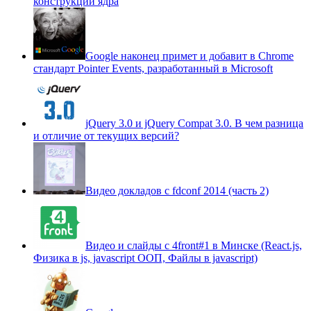
конструкций ядра
Google наконец примет и добавит в Chrome
стандарт Pointer Events, разработанный в Microsoft
jQuery 3.0 и jQuery Compat 3.0. В чем разница
и отличие от текущих версий?
Видео докладов с fdconf 2014 (часть 2)
Видео и слайды с 4front#1 в Минске (React.js,
Физика в js, javascript ООП, Файлы в javascript)