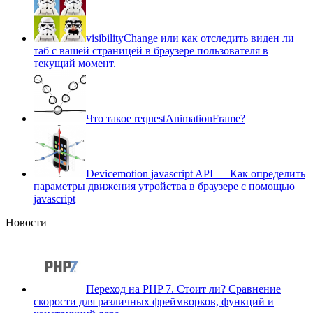
visibilityChange или как отследить виден ли
таб с вашей страницей в браузере пользователя в
текущий момент.
Что такое requestAnimationFrame?
Devicemotion javascript API — Как определить
параметры движения утройства в браузере с помощью
javascript
Новости
Переход на PHP 7. Cтоит ли? Сравнение
скорости для различных фреймворков, функций и