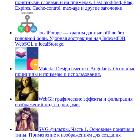
понятными словами и на примерах. Last-modified, Etag,
Expires, Cache-control: max-age и другие заголовки
localForage — храним данные offline без
головной боли. Удобная абстракция над IndexedDB,
WebSQL и localStorage.
Material Design вместе с Angular.js. Основные
принципы и примеры и использования.
WebGl: графические эффекты и фильтрация
изображений под стероидами.
SVG-фильтры. Часть 1. Основные понятия и
типы. Применение к изображениям для создания