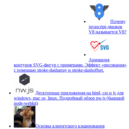
Почему
javascript-движок
V8 называется V8?
Анимация
контуров SVG-фигур с примерами. Эффект «рисования»
c помощью stroke-dasharray и stroke-dashoffset.
Десктопные приложения на html, css и js для
windows, mac os, linux. Подробный обзор nw.js (бывший
node-webkit)
Основы клиентского кэширования