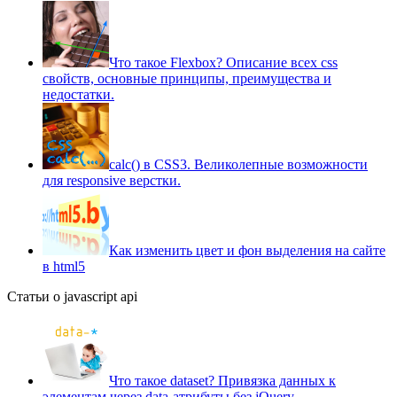
Что такое Flexbox? Описание всех css
свойств, основные принципы, преимущества и
недостатки.
сalc() в CSS3. Великолепные возможности
для responsive верстки.
Как изменить цвет и фон выделения на сайте
в html5
Статьи о javascript api
Что такое dataset? Привязка данных к
элементам через data-атрибуты без jQuery.