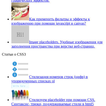
графических эффектов.
Как применить фильтры и эффекты к
изображению при помощи javascript и canvas?
Image placeholders. Удобные изображения для
заполнения пространства при верстке веб-страниц.
Статьи о CSS3
Стилизация номеров строк (цифр) в
упорядоченных списках ol
Стилизуем placeholder при помощи CSS.
Синтаксис, трюки, поддерживаемые стили в html5