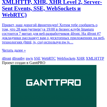
XMLHTTP, XHR, XHR Level 2, Server-
Sent Events, SSE, WebSockets и
WebRTC)
Привет, наш дорогой фронтендер! Хотим тебе сообщить о
том, что 28 мая (четверг) в 19:00 в бизнес-клубе Imaguru
состоится 7 митап для веб-разработчиков 4front. На 4front #7
докладчики расскажут вам o десктопных приложениях на веб-
технологиях (html, js, css) используя nw.js
…
Читать далее »
4front
4frontby
nwjs
SSE
WebRTC
WebSockets
XHR
XMLHTTP
Проект создан в GanttPRO