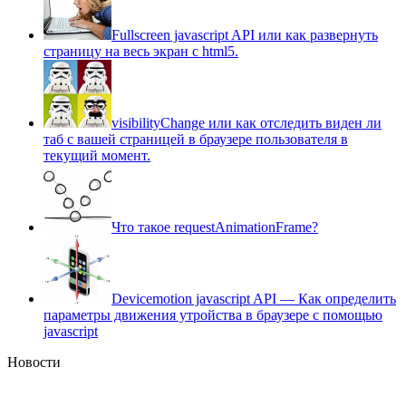
Fullscreen javascript API или как развернуть
страницу на весь экран c html5.
visibilityChange или как отследить виден ли
таб с вашей страницей в браузере пользователя в
текущий момент.
Что такое requestAnimationFrame?
Devicemotion javascript API — Как определить
параметры движения утройства в браузере с помощью
javascript
Новости