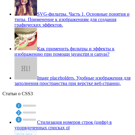
SVG-фильтры. Часть 1. Основные понятия и
типы. Применение к изображениям для создания
графических эффектов.
Как применить фильтры и эффекты к
изображению при помощи javascript и canvas?
Image placeholders. Удобные изображения для
заполнения пространства при верстке веб-страниц.
Статьи о CSS3
Стилизация номеров строк (цифр) в
упорядоченных списках ol