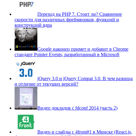
Переход на PHP 7. Cтоит ли? Сравнение
скорости для различных фреймворков, функций и
конструкций ядра
Google наконец примет и добавит в Chrome
стандарт Pointer Events, разработанный в Microsoft
jQuery 3.0 и jQuery Compat 3.0. В чем разница
и отличие от текущих версий?
Видео докладов с fdconf 2014 (часть 2)
Видео и слайды с 4front#1 в Минске (React.js,