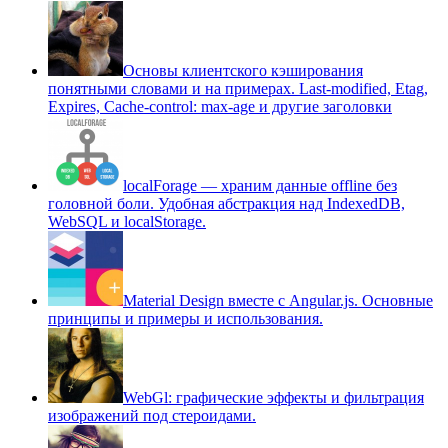
Основы клиентского кэширования
понятными словами и на примерах. Last-modified, Etag,
Expires, Cache-control: max-age и другие заголовки
localForage — храним данные offline без
головной боли. Удобная абстракция над IndexedDB,
WebSQL и localStorage.
Material Design вместе с Angular.js. Основные
принципы и примеры и использования.
WebGl: графические эффекты и фильтрация
изображений под стероидами.