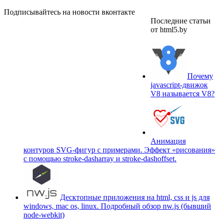
Подписывайтесь на новости вконтакте
Последние статьи
от html5.by
Почему
javascript-движок
V8 называется V8?
Анимация
контуров SVG-фигур с примерами. Эффект «рисования»
c помощью stroke-dasharray и stroke-dashoffset.
Десктопные приложения на html, css и js для
windows, mac os, linux. Подробный обзор nw.js (бывший
node-webkit)