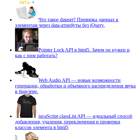
Что такое dataset? Привязка данных к
элементам через data-атрибуты без jQuery.
Pointer Lock API в html5. Зачем он нужен и
как с ним работать?
Web Audio API — новые возможности
генерации, обработки и объемного распределения звука
в браузере.
javaScript classList API — идеальный способ
добавления, удаления, переключения и проверки
классов элемента в html5