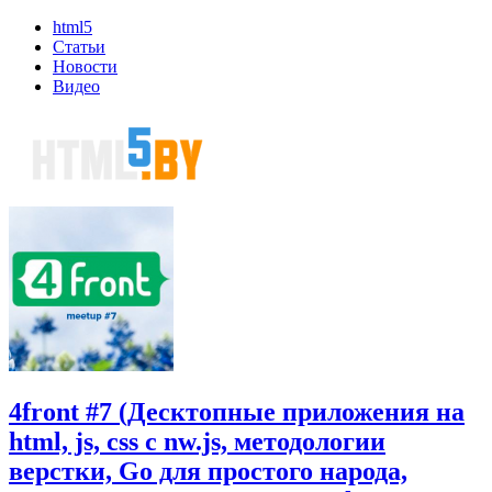
html5
Статьи
Новости
Видео
4front #7 (Десктопные приложения на
html, js, css c nw.js, методологии
верстки, Go для простого народа,