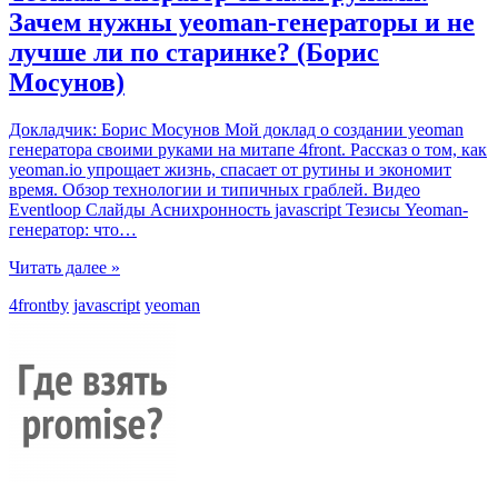
Зачем нужны yeoman-генераторы и не
лучше ли по старинке? (Борис
Мосунов)
Докладчик: Борис Мосунов Мой доклад о создании yeoman
генератора своими руками на митапе 4front. Рассказ о том, как
yeoman.io упрощает жизнь, спасает от рутины и экономит
время. Обзор технологии и типичных граблей. Видео
Eventloop Слайды Аснихронность javascript Тезисы Yeoman-
генератор: что
…
Читать далее »
4frontby
javascript
yeoman