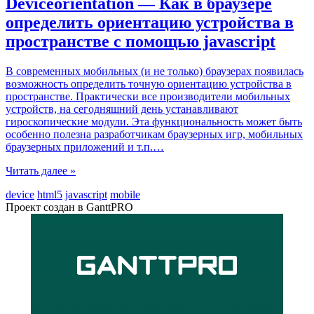
Deviceorientation — Как в браузере
определить ориентацию устрoйства в
пространстве c помощью javascript
В современных мобильных (и не только) браузерах появилась
возможность определить точную ориентацию устройства в
пространстве. Практически все производители мобильных
устройств, на сегодняшний день устанавливают
гироскопические модули. Эта функциональность может быть
особенно полезна разработчикам браузерных игр, мобильных
браузерных приложений и т.п.
…
Читать далее »
device
html5
javascript
mobile
Проект создан в GanttPRO