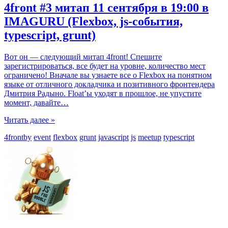
4front #3 митап 11 сентября в 19:00 в
IMAGURU (Flexbox, js-события,
typescript, grunt)
Вот он — следующий митап 4front! Спешите
зарегистрироваться, все будет на уровне, количество мест
ограничено! Вначале вы узнаете все о Flexbox на понятном
языке от отличного докладчика и позитивного фронтендера
Дмитрия Радыно . Float’ы уходят в прошлое, не упустите
момент, давайте
…
Читать далее »
4frontby
event
flexbox
grunt
javascript
js
meetup
typescript