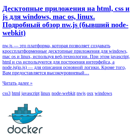
Десктопные приложения на html, css и
js для windows, mac os, linux.
Подробный обзор nw.js (бывший node-
webkit)
nw.js — это платформа, которая позволяет создавать
кроссплатформенные десктопные приложения для windows,
mac os и linux, используя веб-технологии. При этом javascript,
html и css используются для построения интерфейса, а
node.js(io.js) — для описания основной логики. Кроме того,
Вам предоставляется высокоуровневый
…
Читать далее »
css3
html
javascript
linux
node-webkit
nwjs
osx
windows