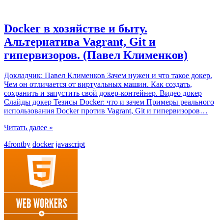
Docker в хозяйстве и быту.
Альтернатива Vagrant, Git и
гипервизоров. (Павел Клименков)
Докладчик: Павел Клименков Зачем нужен и что такое докер.
Чем он отличается от виртуальных машин. Как создать,
сохранить и запустить свой докер-контейнер. Видео докер
Слайды докер Тезисы Docker: что и зачем Примеры реального
использования Docker против Vagrant, Git и гипервизоров
…
Читать далее »
4frontby
docker
javascript