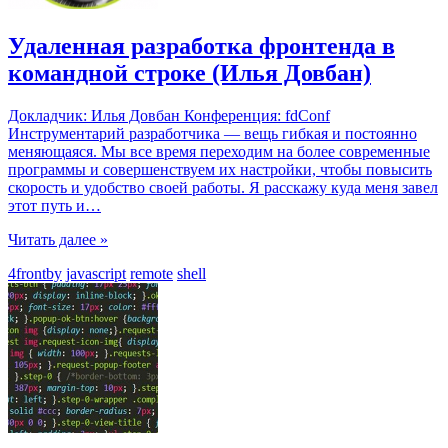
Удаленная разработка фронтенда в
командной строке (Илья Довбан)
Докладчик: Илья Довбан Конференция: fdConf
Инструментарий разработчика — вещь гибкая и постоянно
меняющаяся. Мы все время переходим на более современные
программы и совершенствуем их настройки, чтобы повысить
скорость и удобство своей работы. Я расскажу куда меня завел
этот путь и
…
Читать далее »
4frontby
javascript
remote
shell