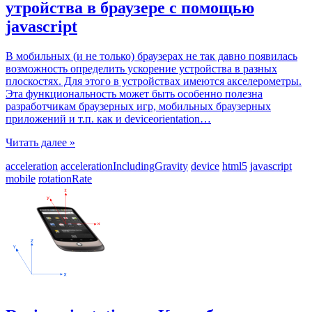
утройства в браузере с помощью
javascript
В мобильных (и не только) браузерах не так давно появилась
возможность определить ускорение устройства в разных
плоскостях. Для этого в устройствах имеются акселерометры.
Эта функциональность может быть особенно полезна
разработчикам браузерных игр, мобильных браузерных
приложений и т.п. как и deviceorientation
…
Читать далее »
acceleration
accelerationIncludingGravity
device
html5
javascript
mobile
rotationRate