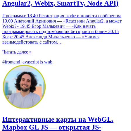
Angular2, Webix, SmartTv, Node API)
Программа: 18.40 Регистрация, кофе и новости сообщества
19.00 Анатолий Аринович — «React или Angular2, а может
Webix?» 19.45 Егор Малькевич — «Как начать
программировать под зомбоящик без крови и боли» 20.15
Кофе 20.45 Александр Михальченко — «Учимся
взаимодейстовать с сайтом
…
Читать далее »
#frontend
javascript
js
wnb
Интерактивные карты на WebGL.
Mapbox GL JS — открытая JS-