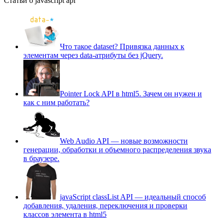
Статьи о javascript api
Что такое dataset? Привязка данных к
элементам через data-атрибуты без jQuery.
Pointer Lock API в html5. Зачем он нужен и
как с ним работать?
Web Audio API — новые возможности
генерации, обработки и объемного распределения звука
в браузере.
javaScript classList API — идеальный способ
добавления, удаления, переключения и проверки
классов элемента в html5