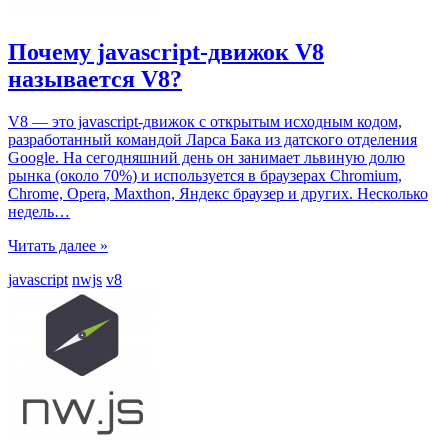
Почему javascript-движок V8
называется V8?
V8 — это javascript-движок с открытым исходным кодом,
разработанный командой Ларса Бака из датского отделения
Google. На сегодняшний день он занимает львиную долю
рынка (около 70%) и используется в браузерах Chromium,
Chrome, Opera, Maxthon, Яндекс браузер и других. Несколько
недель
…
Читать далее »
javascript
nwjs
v8