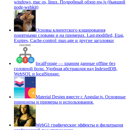
windows, mac os, linux. Подробный обзор nw.js (бывший
node-webkit)
Основы клиентского кэширования
понятными словами и на примерах. Last-modified, Etag,
Expires, Cache-control: max-age и другие заголовки
localForage — храним данные offline без
головной боли. Удобная абстракция над IndexedDB,
WebSQL и localStorage.
Material Design вместе с Angular.js. Основные
принципы и примеры и использования.
WebGl: графические эффекты и фильтрация