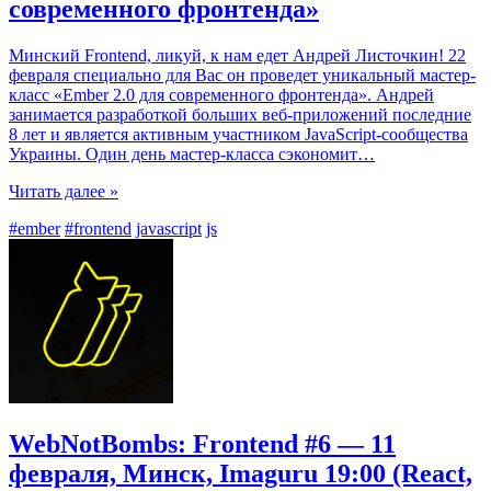
современного фронтенда»
Минский Frontend, ликуй, к нам едет Андрей Листочкин! 22
февраля специально для Вас он проведет уникальный мастер-
класс «Ember 2.0 для современного фронтенда». Андрей
занимается разработкой больших веб-приложений последние
8 лет и является активным участником JavaScript-сообщества
Украины. Один день мастер-класса сэкономит
…
Читать далее »
#ember
#frontend
javascript
js
WebNotBombs: Frontend #6 — 11
февраля, Минск, Imaguru 19:00 (React,