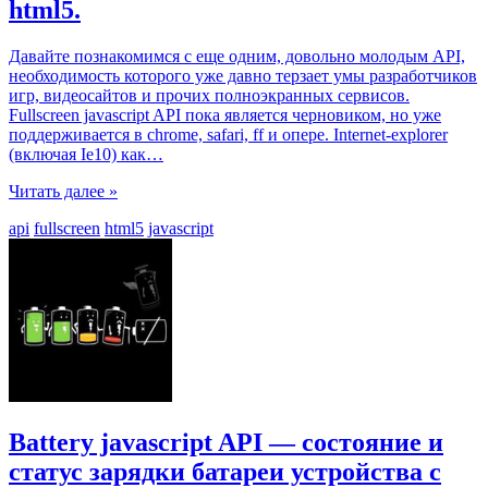
html5.
Давайте познакомимся с еще одним, довольно молодым API,
необходимость которого уже давно терзает умы разработчиков
игр, видеосайтов и прочих полноэкранных сервисов.
Fullscreen javascript API пока является черновиком, но уже
поддерживается в chrome, safari, ff и опере. Internet-explorer
(включая Ie10) как
…
Читать далее »
api
fullscreen
html5
javascript
Battery javascript API — состояние и
статус зарядки батареи устройства c