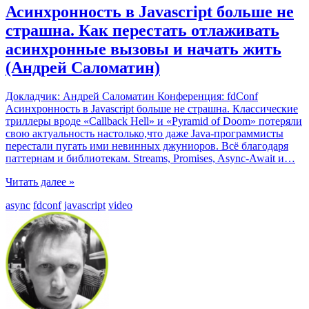
Асинхронность в Javascript больше не
страшна. Как перестать отлаживать
асинхронные вызовы и начать жить
(Андрей Саломатин)
Докладчик: Андрей Саломатин Конференция: fdConf
Асинхронность в Javascript больше не страшна. Классические
триллеры вроде «Callback Hell» и «Pyramid of Doom» потеряли
свою актуальность настолько,что даже Java-программисты
перестали пугать ими невинных джуниоров. Всё благодаря
паттернам и библиотекам. Streams, Promises, Async-Await и
…
Читать далее »
async
fdconf
javascript
video