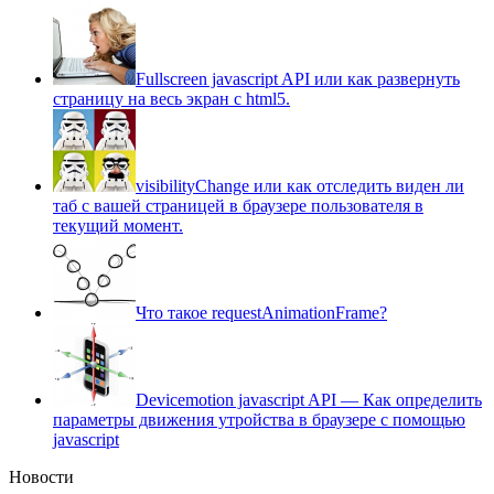
Fullscreen javascript API или как развернуть
страницу на весь экран c html5.
visibilityChange или как отследить виден ли
таб с вашей страницей в браузере пользователя в
текущий момент.
Что такое requestAnimationFrame?
Devicemotion javascript API — Как определить
параметры движения утройства в браузере с помощью
javascript
Новости