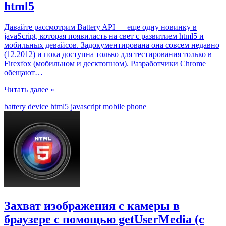
html5
Давайте рассмотрим Battery API — еще одну новинку в
javaScript, которая появиласть на свет с развитием html5 и
мобильных девайсов. Задокументирована она совсем недавно
(12.2012) и пока доступна только для тестирования только в
Firexfox (мобильном и десктопном). Разработчики Chrome
обещают
…
Читать далее »
battery
device
html5
javascript
mobile
phone
Захват изображения с камеры в
браузере с помощью getUserMedia (с