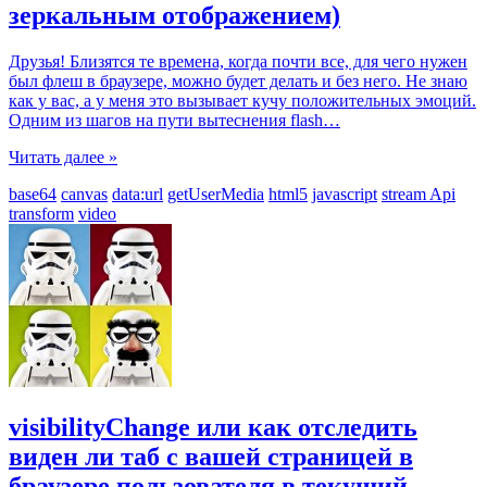
зеркальным отображением)
Друзья! Близятся те времена, когда почти все, для чего нужен
был флеш в браузере, можно будет делать и без него. Не знаю
как у вас, а у меня это вызывает кучу положительных эмоций.
Одним из шагов на пути вытеснения flash
…
Читать далее »
base64
canvas
data:url
getUserMedia
html5
javascript
stream Api
transform
video
visibilityChange или как отследить
виден ли таб с вашей страницей в
браузере пользователя в текущий