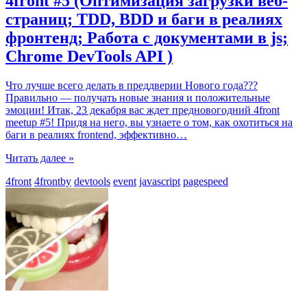
4front #5 (Оптимизация загрузки веб-
страниц; TDD, BDD и баги в реалиях
фронтенд; Работа с документами в js;
Chrome DevTools API )
Что лучше всего делать в преддверии Нового года???
Правильно — получать новые знания и положительные
эмоции! Итак, 23 декабря вас ждет предновогодний 4front
meetup #5! Придя на него, вы узнаете о том, как охотиться на
баги в реалиях frontend‬, эффективно
…
Читать далее »
4front
4frontby
devtools
event
javascript
pagespeed