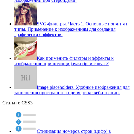
изображений под стероидами.
SVG-фильтры. Часть 1. Основные понятия и
типы. Применение к изображениям для создания
графических эффектов.
Как применить фильтры и эффекты к
изображению при помощи javascript и canvas?
Image placeholders. Удобные изображения для
заполнения пространства при верстке веб-страниц.
Статьи о CSS3
Стилизация номеров строк (цифр) в