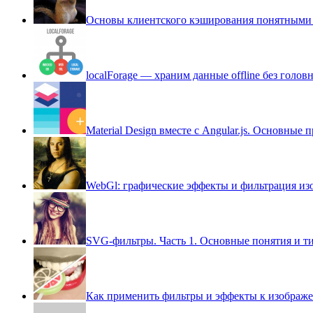
Основы клиентского кэширования понятными слов
localForage — храним данные offline без голов
Material Design вместе с Angular.js. Основны
WebGl: графические эффекты и фильтрация из
SVG-фильтры. Часть 1. Основные понятия и т
Как применить фильтры и эффекты к изображен