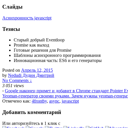
Слайды
Аснихронность javascript
Тезисы
Старый добрый Eventloop
Promise как выход
Готовые решения для Promise
Шаблоны асинхронного программирования
Инновационная часть: ES6 и его генераторы
Posted on
Апрель 12, 2015
by
Nedudi Дудин Дмитрий
No Comments ↓
3 051 views
‹
Google наконец примет и добавит в Chrome стандарт Pointer Ev
Yeoman-генератор своими руками. Зачем нужны yeoman-генерат
Отмечено как:
4frontby
,
async
,
javascript
Добавить комментарий
Или авторизуйтесь в 1 клик с