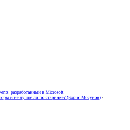
ents, разработанный в Microsoft
оры и не лучше ли по старинке? (Борис Мосунов)
›