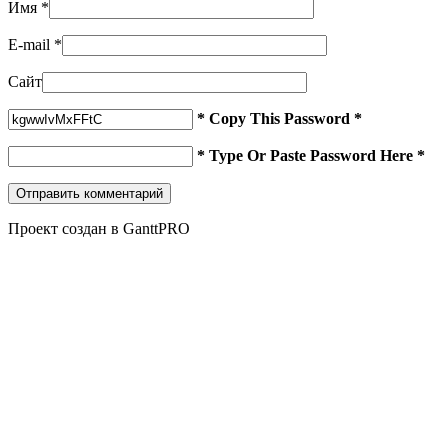
Имя
*
E-mail
*
Сайт
* Copy This Password *
* Type Or Paste Password Here *
Проект создан в GanttPRO