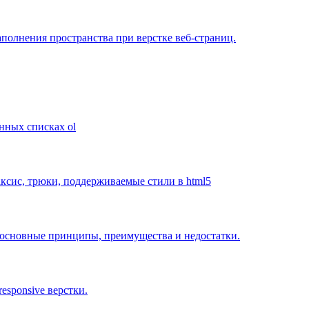
заполнения пространства при верстке веб-страниц.
нных списках ol
ксис, трюки, поддерживаемые стили в html5
в, основные принципы, преимущества и недостатки.
esponsive верстки.