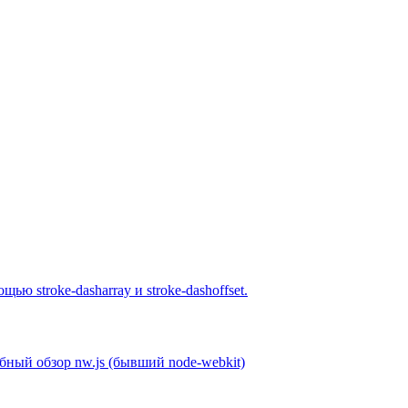
 stroke-dasharray и stroke-dashoffset.
обный обзор nw.js (бывший node-webkit)