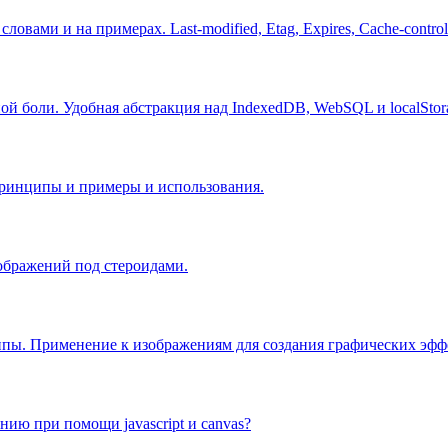
ами и на примерах. Last-modified, Etag, Expires, Cache-control
ной боли. Удобная абстракция над IndexedDB, WebSQL и localStor
е принципы и примеры и использования.
ображений под стероидами.
ипы. Применение к изображениям для создания графических эфф
ию при помощи javascript и canvas?