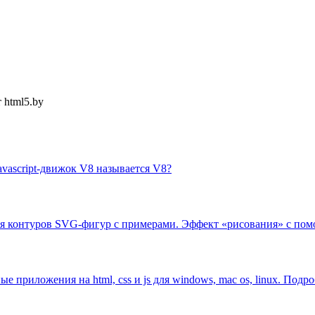
 html5.by
avascript-движок V8 называется V8?
 контуров SVG-фигур с примерами. Эффект «рисования» c помощью
е приложения на html, css и js для windows, mac os, linux. Подр