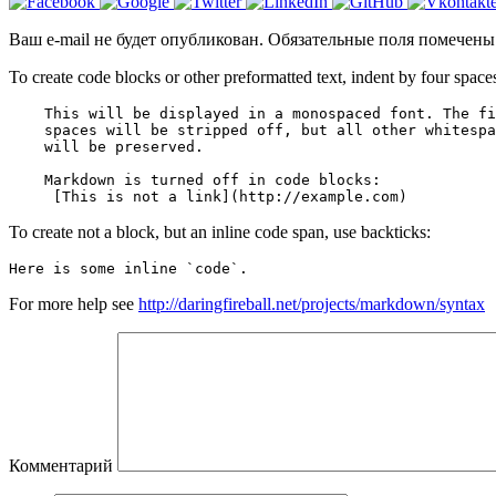
Ваш e-mail не будет опубликован.
Обязательные поля помечен
To create code blocks or other preformatted text, indent by four space
To create not a block, but an inline code span, use backticks:
Here is some inline `code`.
For more help see
http://daringfireball.net/projects/markdown/syntax
Комментарий