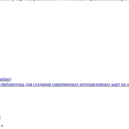
овбан)
-библиотека для создания современных интерактивных карт на
ы
*