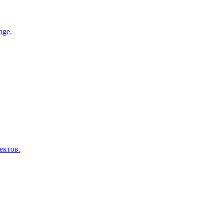
age.
ектов.