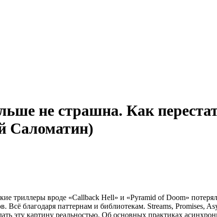
ольше не страшна. Как перест
й Саломатин)
кие триллеры вроде «Callback Hell» и «Pyramid of Doom» потерял
Всё благодаря паттернам и библиотекам. Streams, Promises, As
елать эту картину реальностью. Об основных практиках асинхр