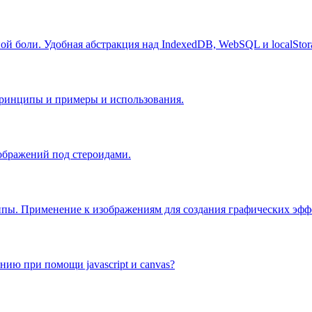
ной боли. Удобная абстракция над IndexedDB, WebSQL и localStor
е принципы и примеры и использования.
ображений под стероидами.
ипы. Применение к изображениям для создания графических эфф
ию при помощи javascript и canvas?