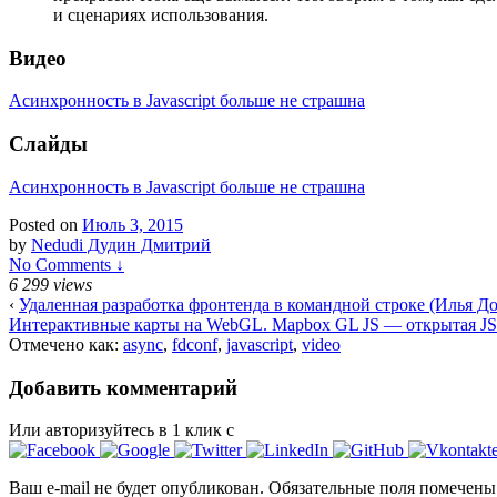
и сценариях использования.
Видео
Асинхронность в Javascript больше не страшна
Слайды
Асинхронность в Javascript больше не страшна
Posted on
Июль 3, 2015
by
Nedudi Дудин Дмитрий
No Comments ↓
6 299 views
‹
Удаленная разработка фронтенда в командной строке (Илья Д
Интерактивные карты на WebGL. Mapbox GL JS — открытая JS
Отмечено как:
async
,
fdconf
,
javascript
,
video
Добавить комментарий
Или авторизуйтесь в 1 клик с
Ваш e-mail не будет опубликован.
Обязательные поля помечен