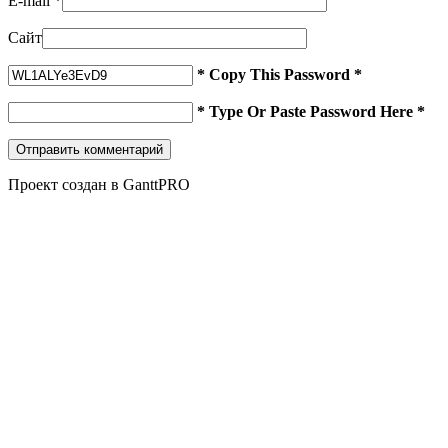
E-mail
*
Сайт
* Copy This Password *
* Type Or Paste Password Here *
Проект создан в GanttPRO