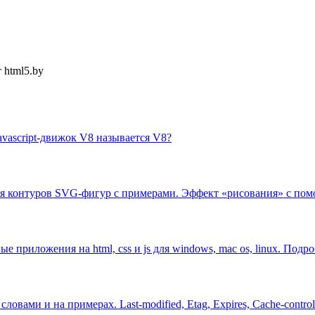
 html5.by
avascript-движок V8 называется V8?
 контуров SVG-фигур с примерами. Эффект «рисования» c помощью
е приложения на html, css и js для windows, mac os, linux. Подр
ами и на примерах. Last-modified, Etag, Expires, Cache-control