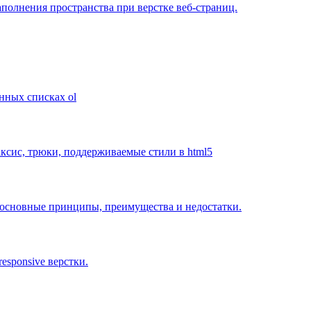
заполнения пространства при верстке веб-страниц.
нных списках ol
ксис, трюки, поддерживаемые стили в html5
в, основные принципы, преимущества и недостатки.
esponsive верстки.