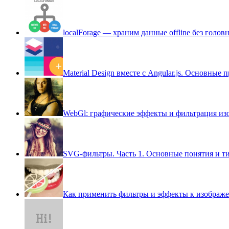
localForage — храним данные offline без голов
Material Design вместе с Angular.js. Основны
WebGl: графические эффекты и фильтрация из
SVG-фильтры. Часть 1. Основные понятия и т
Как применить фильтры и эффекты к изображен