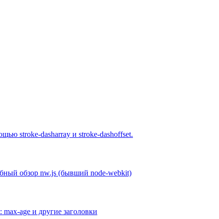
 stroke-dasharray и stroke-dashoffset.
обный обзор nw.js (бывший node-webkit)
: max-age и другие заголовки