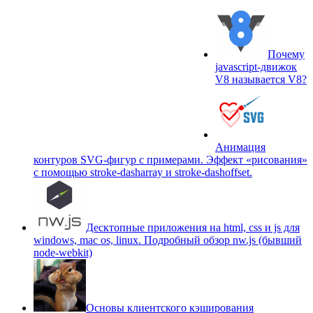
Почему
javascript-движок
V8 называется V8?
Анимация
контуров SVG-фигур с примерами. Эффект «рисования»
c помощью stroke-dasharray и stroke-dashoffset.
Десктопные приложения на html, css и js для
windows, mac os, linux. Подробный обзор nw.js (бывший
node-webkit)
Основы клиентского кэширования