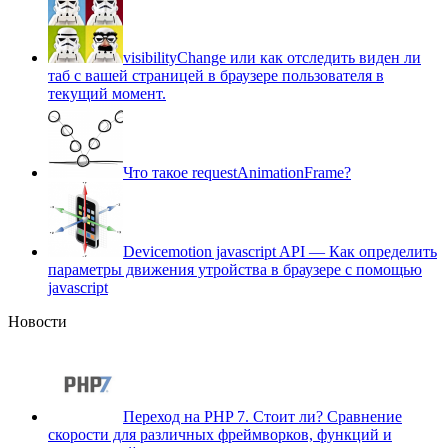
visibilityChange или как отследить виден ли
таб с вашей страницей в браузере пользователя в
текущий момент.
Что такое requestAnimationFrame?
Devicemotion javascript API — Как определить
параметры движения утройства в браузере с помощью
javascript
Новости
Переход на PHP 7. Cтоит ли? Сравнение
скорости для различных фреймворков, функций и