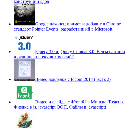
конструкций ядра
Google наконец примет и добавит в Chrome
стандарт Pointer Events, разработанный в Microsoft
jQuery 3.0 и jQuery Compat 3.0. В чем разница
и отличие от текущих версий?
Видео докладов с fdconf 2014 (часть 2)
Видео и слайды с 4front#1 в Минске (React.js,
Физика в js, javascript ООП, Файлы в javascript)