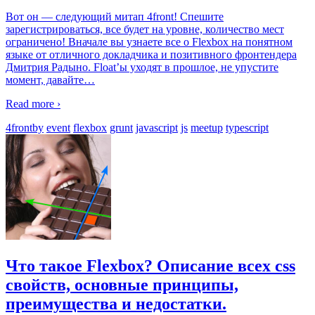
Вот он — следующий митап 4front! Спешите
зарегистрироваться, все будет на уровне, количество мест
ограничено! Вначале вы узнаете все о Flexbox на понятном
языке от отличного докладчика и позитивного фронтендера
Дмитрия Радыно . Float’ы уходят в прошлое, не упустите
момент, давайте
…
Read more ›
4frontby
event
flexbox
grunt
javascript
js
meetup
typescript
Что такое Flexbox? Описание всех css
свойств, основные принципы,
преимущества и недостатки.