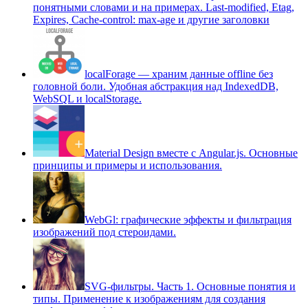
понятными словами и на примерах. Last-modified, Etag,
Expires, Cache-control: max-age и другие заголовки
localForage — храним данные offline без
головной боли. Удобная абстракция над IndexedDB,
WebSQL и localStorage.
Material Design вместе с Angular.js. Основные
принципы и примеры и использования.
WebGl: графические эффекты и фильтрация
изображений под стероидами.
SVG-фильтры. Часть 1. Основные понятия и
типы. Применение к изображениям для создания