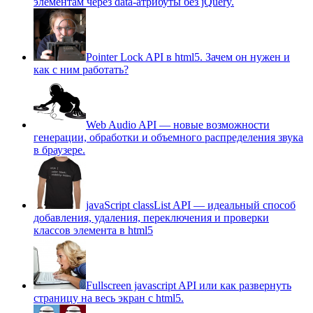
элементам через data-атрибуты без jQuery.
Pointer Lock API в html5. Зачем он нужен и
как с ним работать?
Web Audio API — новые возможности
генерации, обработки и объемного распределения звука
в браузере.
javaScript classList API — идеальный способ
добавления, удаления, переключения и проверки
классов элемента в html5
Fullscreen javascript API или как развернуть
страницу на весь экран c html5.