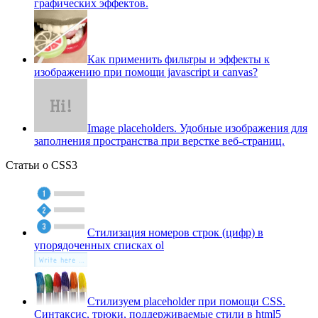
графических эффектов.
Как применить фильтры и эффекты к
изображению при помощи javascript и canvas?
Image placeholders. Удобные изображения для
заполнения пространства при верстке веб-страниц.
Статьи о CSS3
Стилизация номеров строк (цифр) в
упорядоченных списках ol
Стилизуем placeholder при помощи CSS.
Синтаксис, трюки, поддерживаемые стили в html5