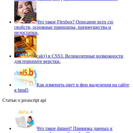
Что такое Flexbox? Описание всех css
свойств, основные принципы, преимущества и
недостатки.
сalc() в CSS3. Великолепные возможности
для responsive верстки.
Как изменить цвет и фон выделения на сайте
в html5
Статьи о javascript api
Что такое dataset? Привязка данных к