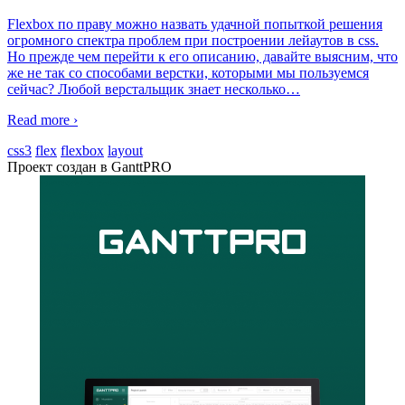
Flexbox по праву можно назвать удачной попыткой решения
огромного спектра проблем при построении лейаутов в css.
Но прежде чем перейти к его описанию, давайте выясним, что
же не так со способами верстки, которыми мы пользуемся
сейчас? Любой верстальщик знает несколько
…
Read more ›
css3
flex
flexbox
layout
Проект создан в GanttPRO